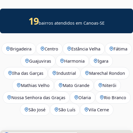
19
bairros atendidos em
Canoas
-
SE
Brigadeira
Centro
Estância Velha
Fátima
Guajuviras
Harmonia
Igara
Ilha das Garças
Industrial
Marechal Rondon
Mathias Velho
Mato Grande
Niterói
Nossa Senhora das Graças
Olaria
Rio Branco
São José
São Luís
Vila Cerne