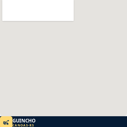
GUINCHO
CANOAS
-
RS