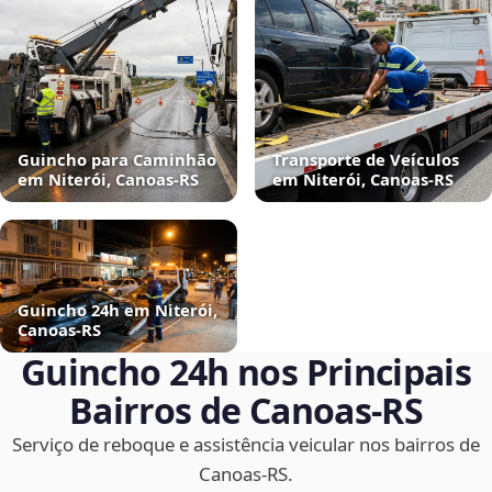
Guincho para Caminhão
Transporte de Veículos
em Niterói, Canoas‑RS
em Niterói, Canoas‑RS
Guincho 24h em Niterói,
Canoas‑RS
Guincho 24h nos Principais
Bairros de Canoas‑RS
Serviço de reboque e assistência veicular nos bairros de
Canoas‑RS.