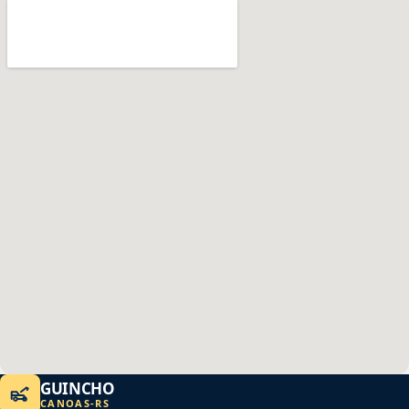
GUINCHO
CANOAS
-
RS