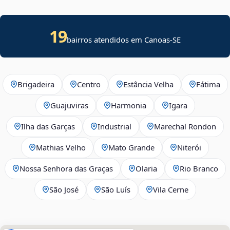
19
bairros atendidos em
Canoas
-
SE
Brigadeira
Centro
Estância Velha
Fátima
Guajuviras
Harmonia
Igara
Ilha das Garças
Industrial
Marechal Rondon
Mathias Velho
Mato Grande
Niterói
Nossa Senhora das Graças
Olaria
Rio Branco
São José
São Luís
Vila Cerne