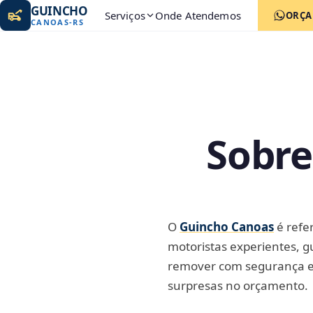
GUINCHO
Serviços
Onde Atendemos
ORÇ
CANOAS
-
RS
Sobre
O
Guincho Canoas
é refe
motoristas experientes, g
remover com segurança e l
surpresas no orçamento.