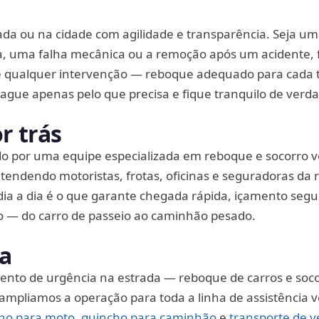
o
ada ou na cidade com agilidade e transparência. Seja u
, uma falha mecânica ou a remoção após um acidente,
de qualquer intervenção — reboque adequado para cada t
ague apenas pelo que precisa e fique tranquilo de verd
r trás
o por uma equipe especializada em reboque e socorro ve
tendendo motoristas, frotas, oficinas e seguradoras da r
ia a dia é o que garante chegada rápida, içamento segu
 — do carro de passeio ao caminhão pesado.
ia
to de urgência na estrada — reboque de carros e soc
mpliamos a operação para toda a linha de assistência ve
ho para moto
,
guincho para caminhão
e
transporte de v