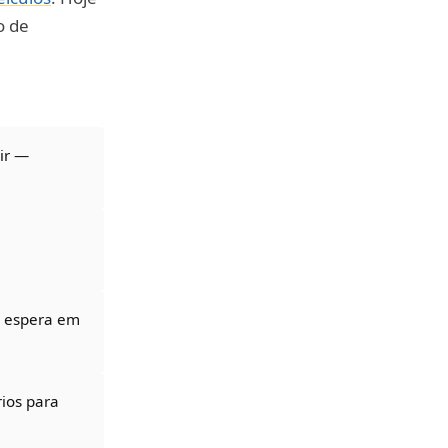
o de
gir —
e espera em
rios para