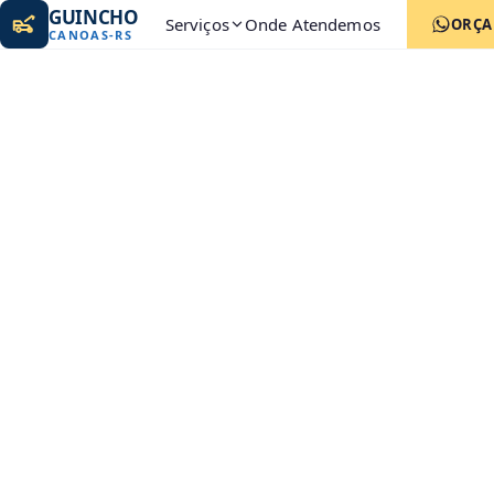
GUINCHO
Serviços
Onde Atendemos
ORÇ
CANOAS
-
RS