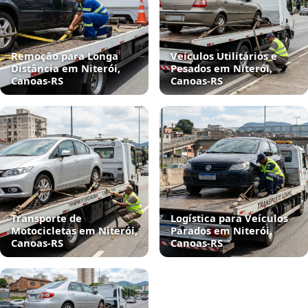
Remoção para Longa
Veículos Utilitários e
Distância em Niterói,
Pesados em Niterói,
Canoas‑RS
Canoas‑RS
Transporte de
Logística para Veículos
Motocicletas em Niterói,
Parados em Niterói,
Canoas‑RS
Canoas‑RS