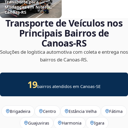
Transporte para
Mudanças em Niterói,
Canoas‑RS
Transporte de Veículos nos
Principais Bairros de
Canoas‑RS
Soluções de logística automotiva com coleta e entrega nos
bairros de Canoas‑RS.
19
bairros atendidos em
Canoas
-
SE
Brigadeira
Centro
Estância Velha
Fátima
Guajuviras
Harmonia
Igara