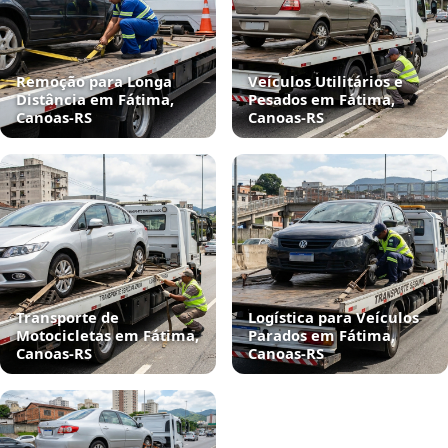
Remoção para Longa
Veículos Utilitários e
Distância em Fátima,
Pesados em Fátima,
Canoas‑RS
Canoas‑RS
Transporte de
Logística para Veículos
Motocicletas em Fátima,
Parados em Fátima,
Canoas‑RS
Canoas‑RS