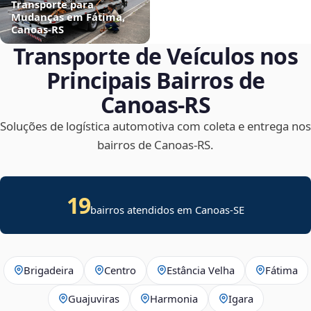
Transporte para
Mudanças em Fátima,
Canoas‑RS
Transporte de Veículos nos
Principais Bairros de
Canoas‑RS
Soluções de logística automotiva com coleta e entrega nos
bairros de Canoas‑RS.
19
bairros atendidos em
Canoas
-
SE
Brigadeira
Centro
Estância Velha
Fátima
Guajuviras
Harmonia
Igara