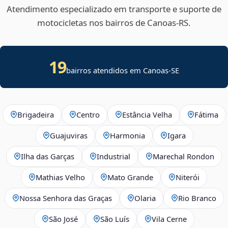
Atendimento especializado em transporte e suporte de
motocicletas nos bairros de Canoas‑RS.
19
bairros atendidos em
Canoas
-
SE
Brigadeira
Centro
Estância Velha
Fátima
Guajuviras
Harmonia
Igara
Ilha das Garças
Industrial
Marechal Rondon
Mathias Velho
Mato Grande
Niterói
Nossa Senhora das Graças
Olaria
Rio Branco
São José
São Luís
Vila Cerne