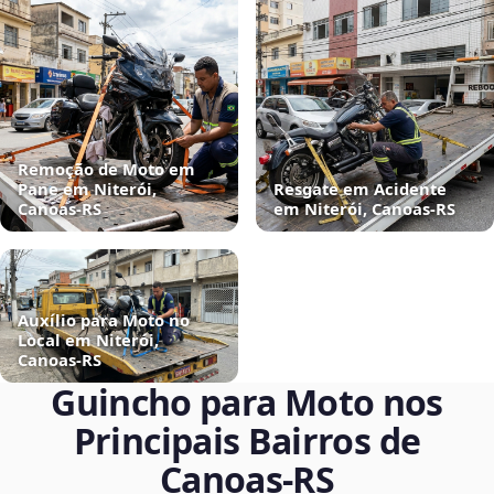
Remoção de Moto em
Pane em Niterói,
Resgate em Acidente
Canoas‑RS
em Niterói, Canoas‑RS
Auxílio para Moto no
Local em Niterói,
Canoas‑RS
Guincho para Moto nos
Principais Bairros de
Canoas‑RS