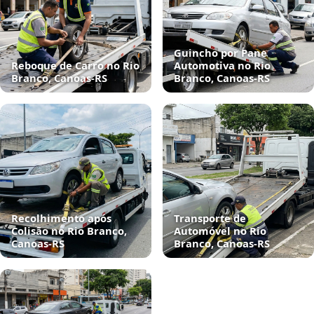
Guincho por Pane
Reboque de Carro no Rio
Automotiva no Rio
Branco, Canoas‑RS
Branco, Canoas‑RS
Recolhimento após
Transporte de
Colisão no Rio Branco,
Automóvel no Rio
Canoas‑RS
Branco, Canoas‑RS