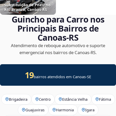
Substituição de Pneu no
Rio Branco, Canoas‑RS
Guincho para Carro nos
Principais Bairros de
Canoas‑RS
Atendimento de reboque automotivo e suporte
emergencial nos bairros de Canoas‑RS.
19
bairros atendidos em
Canoas
-
SE
Brigadeira
Centro
Estância Velha
Fátima
Guajuviras
Harmonia
Igara