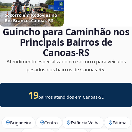
Socorro em Rodovias no
Rio Branco, Canoas‑RS
Guincho para Caminhão nos
Principais Bairros de
Canoas‑RS
Atendimento especializado em socorro para veículos
pesados nos bairros de Canoas‑RS.
19
bairros atendidos em
Canoas
-
SE
Brigadeira
Centro
Estância Velha
Fátima