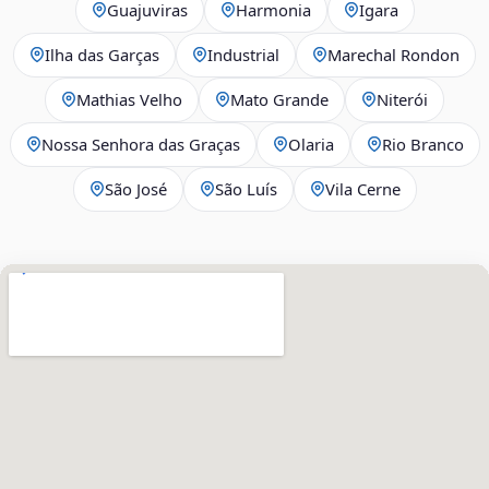
Guajuviras
Harmonia
Igara
Ilha das Garças
Industrial
Marechal Rondon
Mathias Velho
Mato Grande
Niterói
Nossa Senhora das Graças
Olaria
Rio Branco
São José
São Luís
Vila Cerne