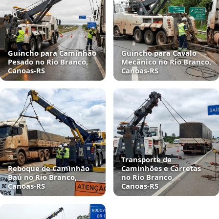
Guincho para Caminhão
Guincho para Cavalo
Pesado no Rio Branco,
Mecânico no Rio Branco,
Canoas‑RS
Canoas‑RS
Transporte de
Reboque de Caminhão
Caminhões e Carretas
Baú no Rio Branco,
no Rio Branco,
Canoas‑RS
Canoas‑RS