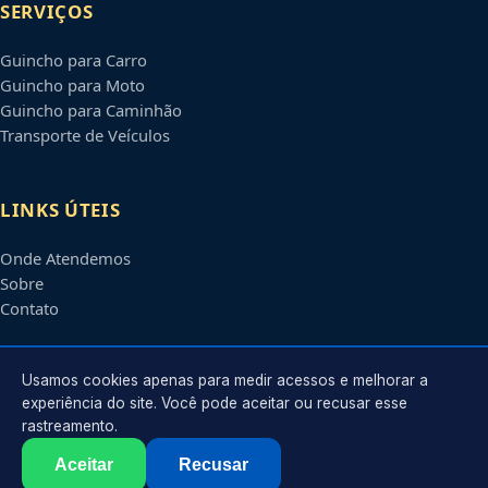
SERVIÇOS
Guincho para Carro
Guincho para Moto
Guincho para Caminhão
Transporte de Veículos
LINKS ÚTEIS
Onde Atendemos
Sobre
Contato
CONTATO
Usamos cookies apenas para medir acessos e melhorar a
experiência do site. Você pode aceitar ou recusar esse
rastreamento.
Atendimento em
Canoas
-
RS
e regiões parceiras
contato@guinchoscanoas.com.br
Aceitar
Recusar
©
2026
Guincho em
Canoas
-
RS
. Todos os direitos reservados.